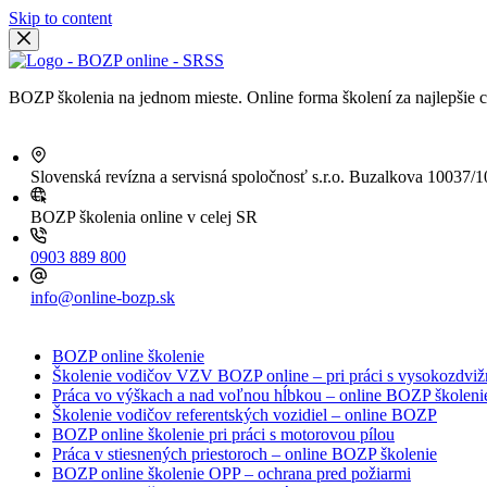
Skip to content
BOZP školenia na jednom mieste. Online forma školení za najlepšie c
Slovenská revízna a servisná spoločnosť s.r.o.
Buzalkova 10037/10 
BOZP školenia online
v celej SR
0903 889 800
info@online-bozp.sk
BOZP online školenie
Školenie vodičov VZV BOZP online – pri práci s vysokozdv
Práca vo výškach a nad voľnou hĺbkou – online BOZP školeni
Školenie vodičov referentských vozidiel – online BOZP
BOZP online školenie pri práci s motorovou pílou
Práca v stiesnených priestoroch – online BOZP školenie
BOZP online školenie OPP – ochrana pred požiarmi