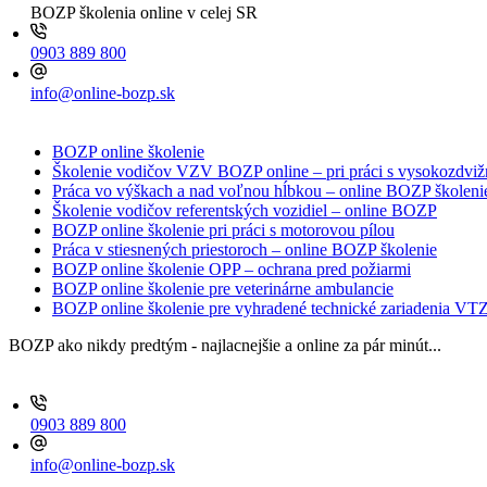
BOZP školenia online
v celej SR
0903 889 800
info@online-bozp.sk
BOZP online školenie
Školenie vodičov VZV BOZP online – pri práci s vysokozdv
Práca vo výškach a nad voľnou hĺbkou – online BOZP školeni
Školenie vodičov referentských vozidiel – online BOZP
BOZP online školenie pri práci s motorovou pílou
Práca v stiesnených priestoroch – online BOZP školenie
BOZP online školenie OPP – ochrana pred požiarmi
BOZP online školenie pre veterinárne ambulancie
BOZP online školenie pre vyhradené technické zariadenia VT
BOZP ako nikdy predtým - najlacnejšie a online za pár minút...
0903 889 800
info@online-bozp.sk