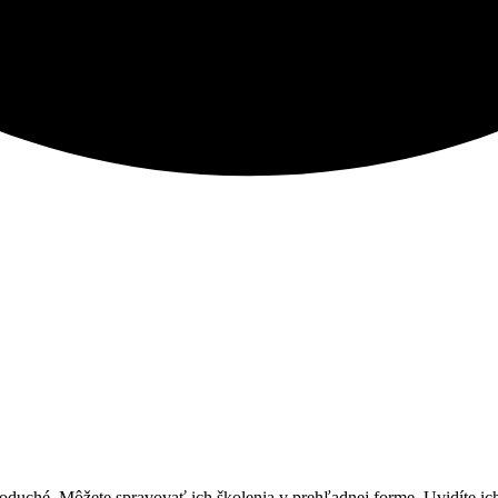
uché. Môžete spravovať ich školenia v prehľadnej forme. Uvidíte ich