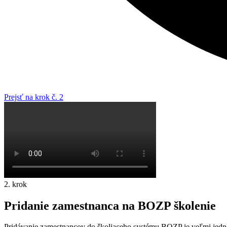
Prejsť na krok č. 2
2. krok
Pridanie zamestnanca na BOZP školenie
Pridávanie zamestnancov do školiaceho systému BOZP je veľmi jednod