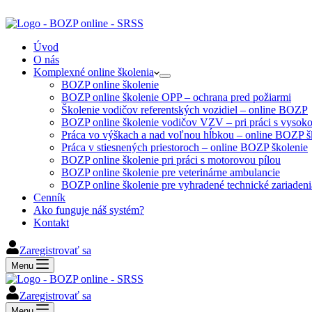
Úvod
O nás
Komplexné online školenia
BOZP online školenie
BOZP online školenie OPP – ochrana pred požiarmi
Školenie vodičov referentských vozidiel – online BOZP
BOZP online školenie vodičov VZV – pri práci s vyso
Práca vo výškach a nad voľnou hĺbkou – online BOZP š
Práca v stiesnených priestoroch – online BOZP školenie
BOZP online školenie pri práci s motorovou pílou
BOZP online školenie pre veterinárne ambulancie
BOZP online školenie pre vyhradené technické zariade
Cenník
Ako funguje náš systém?
Kontakt
Zaregistrovať sa
Menu
Zaregistrovať sa
Menu