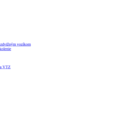
kozdvižným vozíkom
kolenie
nia VTZ