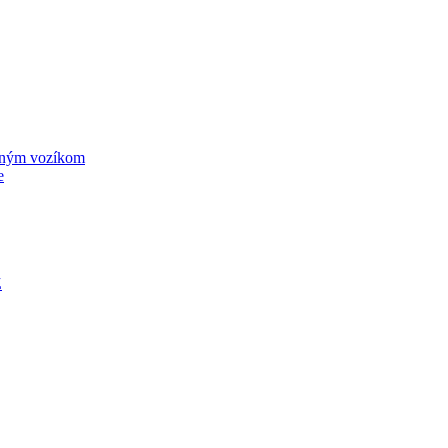
ižným vozíkom
e
Z