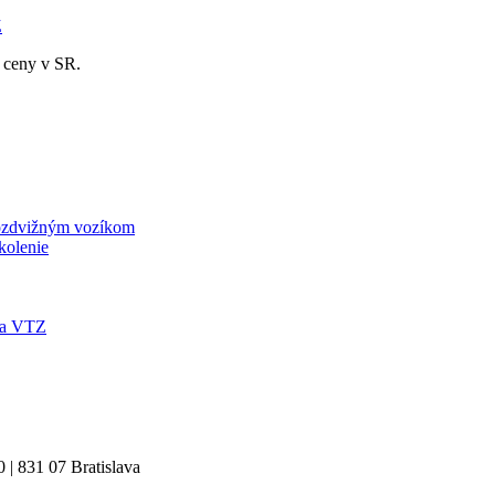
Z
e ceny v SR.
kozdvižným vozíkom
kolenie
nia VTZ
| 831 07 Bratislava