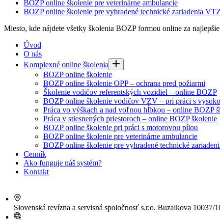
BOZP online školenie pre veterinárne ambulancie
BOZP online školenie pre vyhradené technické zariadenia VT
Miesto, kde nájdete všetky školenia BOZP formou online za najlepši
Úvod
O nás
Komplexné online školenia
BOZP online školenie
BOZP online školenie OPP – ochrana pred požiarmi
Školenie vodičov referentských vozidiel – online BOZP
BOZP online školenie vodičov VZV – pri práci s vyso
Práca vo výškach a nad voľnou hĺbkou – online BOZP š
Práca v stiesnených priestoroch – online BOZP školenie
BOZP online školenie pri práci s motorovou pílou
BOZP online školenie pre veterinárne ambulancie
BOZP online školenie pre vyhradené technické zariade
Cenník
Ako funguje náš systém?
Kontakt
Slovenská revízna a servisná spoločnosť s.r.o.
Buzalkova 10037/10 